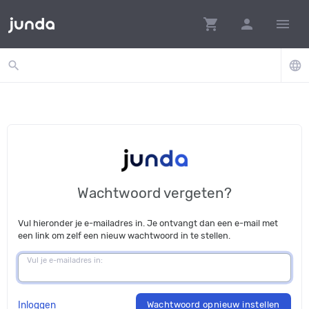
shopping_cart
person
menu
search
language
Wachtwoord vergeten?
Vul hieronder je e-mailadres in. Je ontvangt dan een e-mail met
een link om zelf een nieuw wachtwoord in te stellen.
Vul je e-mailadres in:
Inloggen
Wachtwoord opnieuw instellen